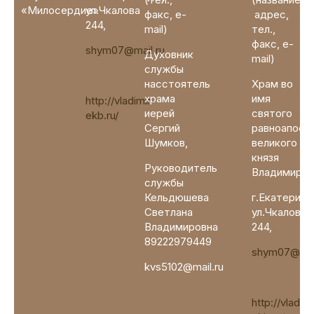
«Милосердие»
ул.Чкалова
факс, e-
адрес,
244,
mail)
тел.,
факс, e-
shym07@mail.ru
Духовник
mail)
службы
насстоятель
Храм во
храма
имя
http://vladimir-
иерей
святого
ekb.ru/
Сергий
равноапост
Шумков,
великого
князя
Руководитель
Владимира
службы
Кельдюшева
г.Екатеринб
Светлана
ул.Чкалова
Владимировна
244,
89222979449
shym07@mail
kvs5102@mail.ru
http://vladimi