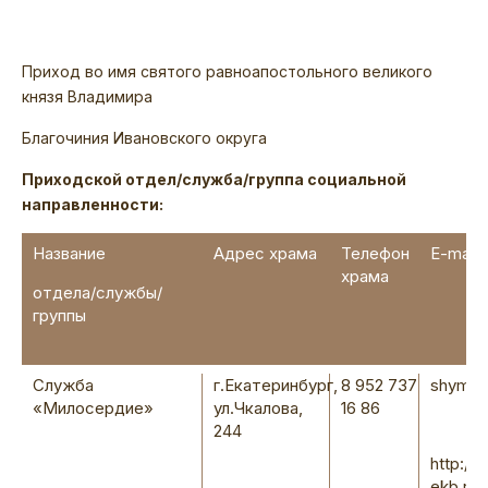
Приход во имя святого равноапостольного великого
князя Владимира
Благочиния Ивановского округа
Приходской отдел/служба/группа социальной
направленности:
Название
Адрес храма
Телефон
E-mail,
храма
отдела/службы/
группы
Служба
г.Екатеринбург,
8 952 737
shym07
«Милосердие»
ул.Чкалова,
16 86
244
http://v
ekb.ru/