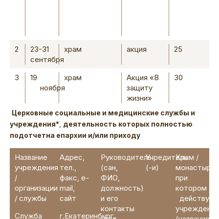
2
23-31
храм
акция
25
сентября
3
19
храм
Акция «В
30
ноября
защиту
жизни»
Церковные социальные и медицинские службы и
учреждения*
,
деятельность которых полностью
подотчетна епархии и/или приходу
Название
Адрес,
Руководитель
Учредитель
Храм /
учреждения
тел.,
(сан,
(-и)
монастырь,
/
факс, e-
ФИО,
при
организации
mail,
должность)
котором
/ службы
сайт
и его
действует
контакты
учреждени
Служба
г.Екатеринбург,
(тел.,
(название,