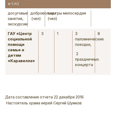
и т.п.
)
досуговые
добровольцы
сестры милосердия
занятия,
(чел)
(чел)
экскурсии
ГАУ «Центр
3
1
3
8
социальной
паломнические
помощи
поездки,
семье и
2
детям
праздничных
«Каравелла»
концерта
Дата составления отчета 22 декабря 2016
Настоятель храма иерей Сергий Шумков