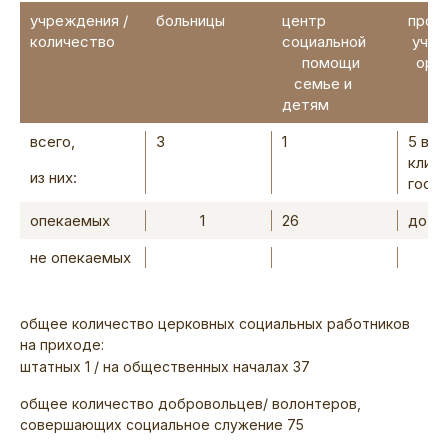
учреждения /
больницы
центр
проч
количество
социальной
учре
помощи
орга
семье и
детям
всего,
3
1
5 во
клин
из них:
госп
опекаемых
1
26
до 3
не опекаемых
общее количество церковных социальных работников
на приходе:
штатных 1 / на общественных началах 37
общее количество добровольцев/ волонтеров,
совершающих социальное служение 75