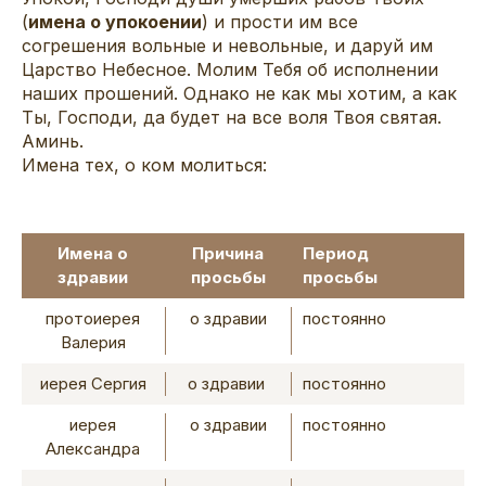
(
имена о упокоении
) и прости им все
согрешения вольные и невольные, и даруй им
Царство Небесное. Молим Тебя об исполнении
наших прошений. Однако не как мы хотим, а как
Ты, Господи, да будет на все воля Твоя святая.
Аминь.
Имена тех, о ком молиться:
Имена о
Причина
Период
здравии
просьбы
просьбы
протоиерея
о здравии
постоянно
Валерия
иерея Сергия
о здравии
постоянно
иерея
о здравии
постоянно
Александра