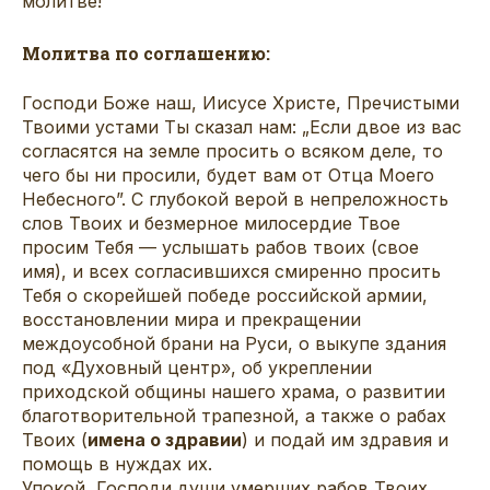
молитве!
Молитва по соглашению:
Господи Боже наш, Иисусе Христе, Пречистыми
Твоими устами Ты сказал нам: „Если двое из вас
согласятся на земле просить о всяком деле, то
чего бы ни просили, будет вам от Отца Моего
Небесного”. С глубокой верой в непреложность
слов Твоих и безмерное милосердие Твое
просим Тебя — услышать рабов твоих (свое
имя), и всех согласившихся смиренно просить
Тебя о скорейшей победе российской армии,
восстановлении мира и прекращении
междоусобной брани на Руси, о выкупе здания
под «Духовный центр», об укреплении
приходской общины нашего храма, о развитии
благотворительной трапезной, а также о рабах
Твоих (
имена о здравии
) и подай им здравия и
помощь в нуждах их.
Упокой, Господи души умерших рабов Твоих