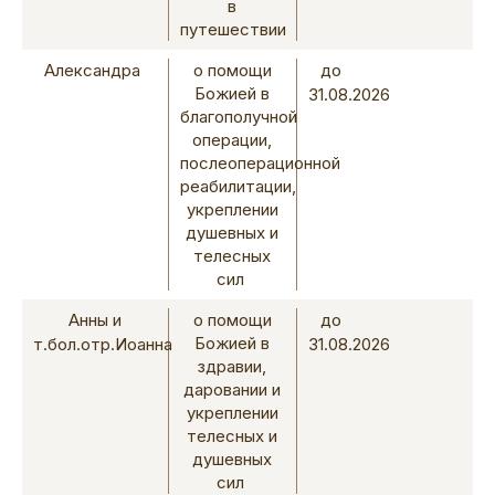
в
путешествии
Александра
о помощи
до
Божией в
31.08.2026
благополучной
операции,
послеоперационной
реабилитации,
укреплении
душевных и
телесных
сил
Анны и
о помощи
до
Божией в
т.бол.отр.Иоанна
31.08.2026
здравии,
даровании и
укреплении
телесных и
душевных
сил