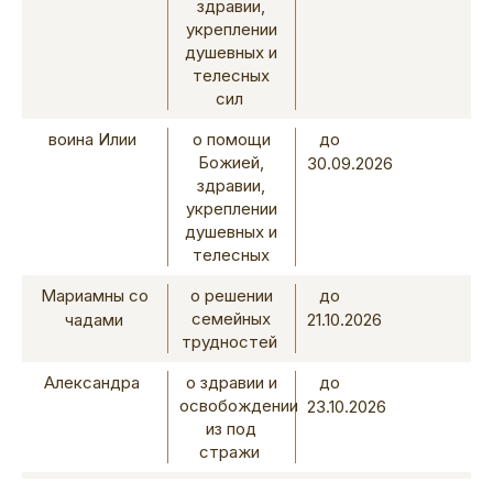
здравии,
укреплении
душевных и
телесных
сил
воина Илии
о помощи
до
Божией,
30.09.2026
здравии,
укреплении
душевных и
телесных
Мариамны со
о решении
до
семейных
чадами
21.10.2026
трудностей
Александра
о здравии и
до
освобождении
23.10.2026
из под
стражи
Андрея и
о помощи
до