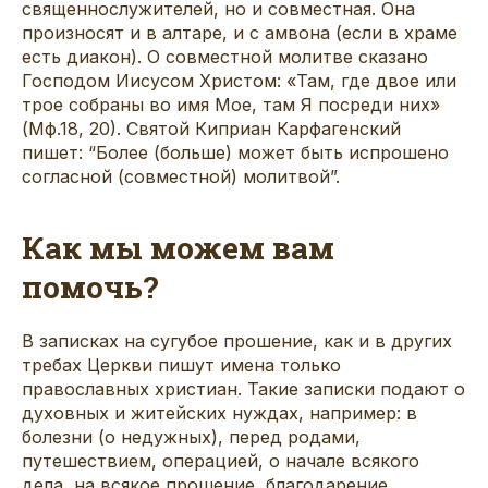
священнослужителей, но и совместная. Она
произносят и в алтаре, и с амвона (если в храме
есть диакон). О совместной молитве сказано
Господом Иисусом Христом: «Там, где двое или
трое собраны во имя Мое, там Я посреди них»
(Мф.18, 20). Святой Киприан Карфагенский
пишет: “Более (больше) может быть испрошено
согласной (совместной) молитвой”.
Как мы можем вам
помочь?
В записках на сугубое прошение, как и в других
требах Церкви пишут имена только
православных христиан. Такие записки подают о
духовных и житейских нуждах, например: в
болезни (о недужных), перед родами,
путешествием, операцией, о начале всякого
дела, на всякое прошение, благодарение