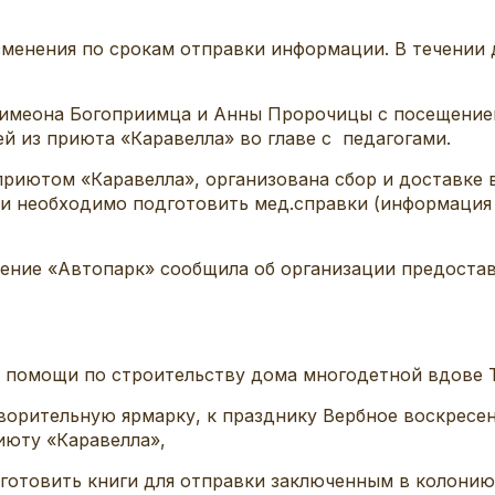
менения по срокам отправки информации. В течении
Симеона Богоприимца и Анны Пророчицы с посещением
й из приюта «Каравелла» во главе с педагогами.
с приютом «Каравелла», организована сбор и доставкe
ми необходимо подготовить мед.справки (информация
вление «Автопарк» сообщила об организации предоста
ие помощи по строительству дома многодетной вдове 
творительную ярмарку, к празднику Вербное воскресе
июту «Каравелла»,
готовить книги для отправки заключенным в колонию