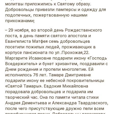
молитвы приложились к Святому образу.
Добровольцы привезли памперсы и одежду для
подопечных, пожертвованную нашими
прихожанами;
– 29 ноября, во второй день Рождественского
поста, в день памяти святого апостола и
Евангелиста Матфея семь добровольцев
посетили пожилых людей, проживающих в
корпусе пансионата по ул .Прохожая,22.
Маргарите Исааковне подарили икону «Господь
Вседержитель» и букет хризантем, поздравили с
Днем рождения и пропели многолетие. Ей
исполнилось 76 лет. Тамаре Дмитриевне
подарили икону ее небесной покровительницы
«Святой Тамары». Евдокия Михайловна
порадовала добровольцев и подарила им
творческий час. Она по памяти читала стихи
Андрея Дементьева и Александра Твардовского,
после чего присутствующие дружно пели всем
полюбившиеся песни. Добровольцы рассказали