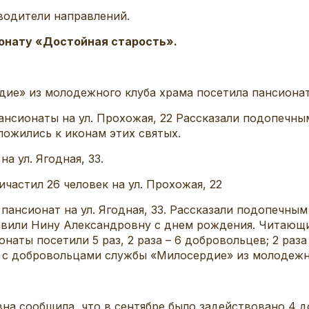
водители направлений.
онату «Достойная старость».
ие» из молодежного клуба храма посетила пансионат н
пансионаты на ул. Прохожая, 22 Рассказали подопечны
ожились к иконам этих святых.
а ул. Ягодная, 33.
ичастил 26 человек на ул. Прохожая, 22
пансионат на ул. Ягодная, 33. Рассказали подопечны
авили Нину Александровну с днем рождения. Читающ
онаты посетили 5 раз, 2 раза – 6 добровольцев; 2 ра
а с добровольцами службы «Милосердие» из молодежн
на сообщила, что в сентябре было задействовано 4 д