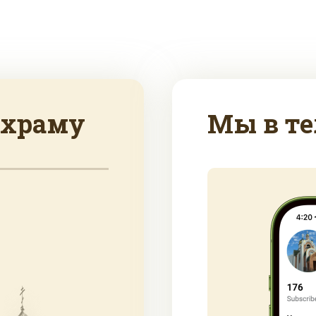
 храму
Мы в те