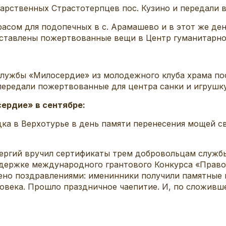
арственных Страстотерпцев пос. Кузино и передали 
трасом для подопечных в с. Арамашево и в этот же д
оставлены пожертвованные вещи в Центр гуманитарно
службы «Милосердие» из молодежного клуба храма пос
передали пожертвованные для центра санки и игрушку
ердие» в сентябре:
здка в Верхотурье в день памяти перенесения мощей с
Сергий вручил сертификаты трем добровольцам служб
держке международного грантового Конкурса «Право
ено поздравлениями: именинники получили памятные
овека. Прошло праздничное чаепитие. И, по сложивше