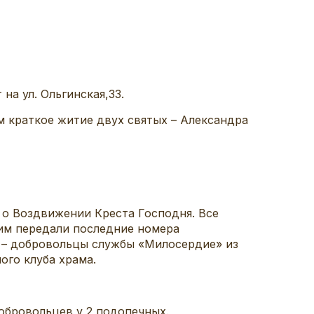
а ул. Ольгинская,33.
м краткое житие двух святых – Александра
м о Воздвижении Креста Господня. Все
им передали последние номера
за – добровольцы службы «Милосердие» из
ого клуба храма.
обровольцев у 2 подопечных.