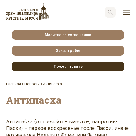
Молитва по соглашению
Заказ требы
Пожертвовать
Главная
›
Новости
›
Антипасха
Антипасха
Антипа́сха (от греч. ἀντι – вместо-, напротив-
Пасхи) – первое воскресенье после Пасхи, иначе
называемая Неделя о Фоме, или Фомино