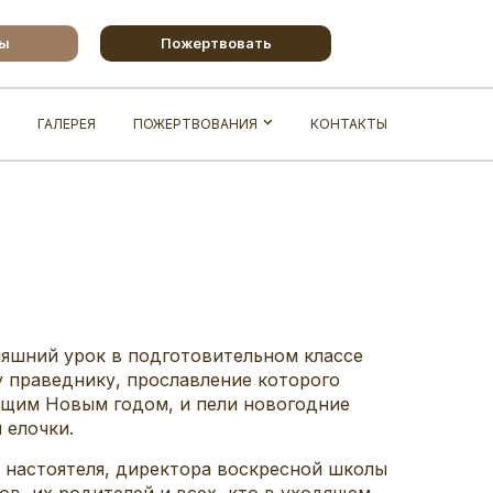
бы
Пожертвовать
ГАЛЕРЕЯ
ПОЖЕРТВОВАНИЯ
КОНТАКТЫ
няшний урок в подготовительном классе
 праведнику, прославление которого
ающим Новым годом, и пели новогодние
и елочки.
 настоятеля, директора воскресной школы
в, их родителей и всех, кто в уходящем