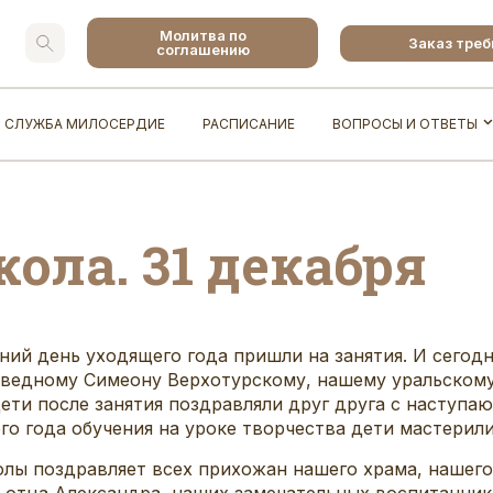
Молитва по
Заказ тре
соглашению
СЛУЖБА МИЛОСЕРДИЕ
РАСПИСАНИЕ
ВОПРОСЫ И ОТВЕТЫ
ола. 31 декабря
ий день уходящего года пришли на занятия. И сегод
аведному Симеону Верхотурскому, нашему уральскому
 дети после занятия поздравляли друг друга с наступ
го года обучения на уроке творчества дети мастерил
лы поздравляет всех прихожан нашего храма, нашего
 отца Александра, наших замечательных воспитаннико