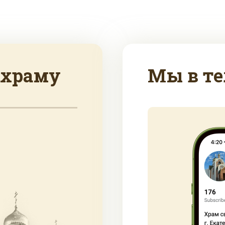
 храму
Мы в те