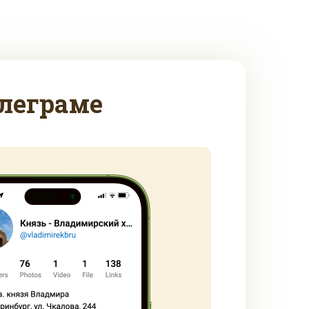
леграме