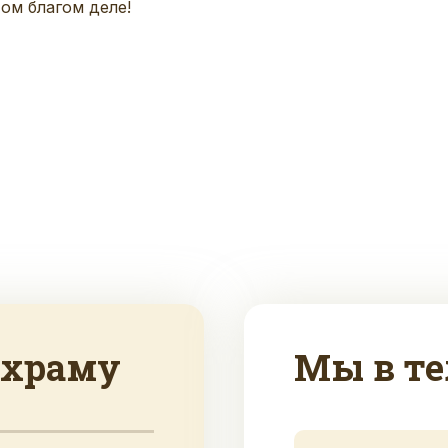
ом благом деле!
 храму
Мы в те