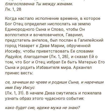
благословенна Ты между женами.
Лк. 1, 28
Когда настало исполнение времени, в которое
Бог Отец определил ниспослать на землю
Единородного Сына и Слово, чтобы Он
воплотился и вочеловечился, Гавриил,
предстатель ангелов, был послан в Галилейский
город Назарет к Деве Марии, обрученной
Иосифу, чтобы приветствовать Ее словами
Радуйся, благодатная
(Лк. 1, 28), и сказал Ей о
том, что Бог и Отец избрал Ее быть Матерью Его
Сына и родить Избавителя мира. Архангел
принес весть:
се, зачнеши во чреве и родиши Сына, и наречеши
имя Ему Иисус
(Лк. 1, 31). В начале Дева смутилась и пожелала
узнать образ этого чудесного события:
како будет сие, идеже мужа не знаю?