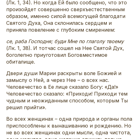
(Лк. 1, 34). Но когда Ей было сообщено, что это
произойдет совершенно сверхъестественным
образом, именно силой всемогущей благодати
Святого Духа, Она склонилась сердцем и
приняла повеление с глубоким смирением:
се, раба Господня; буди Мне по глаголу твоему
(Лк. 1, 38). И тотчас сошел на Нее Святой Дух,
боголепно приуготовил Боговместимое
обиталище.
Двери души Марии раскрыты воле Божией и
замыслу о Ней, а через Нее – о всех нас.
Человечество в Ее лице сказало Богу: «Да!»
Человечество сказало: «Приходи! Приходи тем
чудным и неожиданным способом, которым Ты
решил прийти».
Во всех женщинах – одна природа и органы пола
приспособлены к вынашиванию и рождению. Но
не во всех женщинах одни мысли, одна чистота,