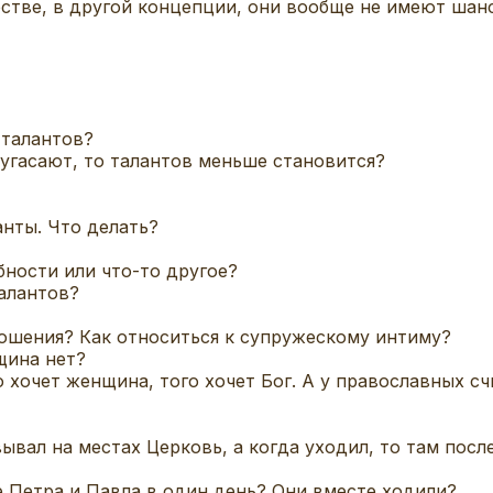
стве, в другой концепции, они вообще не имеют шан
 талантов?
 угасают, то талантов меньше становится?
анты. Что делать?
бности или что-то другое?
талантов?
ошения? Как относиться к супружескому интиму?
щина нет?
о хочет женщина, того хочет Бог. А у православных сч
ывал на местах Церковь, а когда уходил, то там посл
 Петра и Павла в один день? Они вместе ходили?