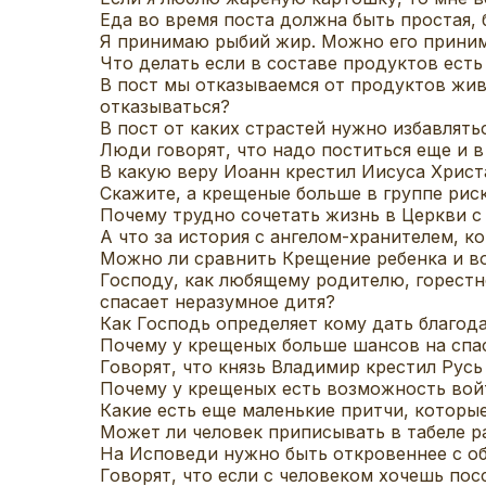
Еда во время поста должна быть простая, 
Я принимаю рыбий жир. Можно его приним
Что делать если в составе продуктов ест
В пост мы отказываемся от продуктов жив
отказываться?
В пост от каких страстей нужно избавлять
Люди говорят, что надо поститься еще и в
В какую веру Иоанн крестил Иисуса Христ
Скажите, а крещеные больше в группе рис
Почему трудно сочетать жизнь в Церкви 
А что за история с ангелом-хранителем, 
Можно ли сравнить Крещение ребенка и во
Господу, как любящему родителю, горестно
спасает неразумное дитя?
Как Господь определяет кому дать благод
Почему у крещеных больше шансов на спа
Говорят, что князь Владимир крестил Русь
Почему у крещеных есть возможность войт
Какие есть еще маленькие притчи, которы
Может ли человек приписывать в табеле р
На Исповеди нужно быть откровеннее с об
Говорят, что если с человеком хочешь пос