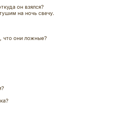
откуда он взялся?
тушим на ночь свечу.
, что они ложные?
и?
ка?