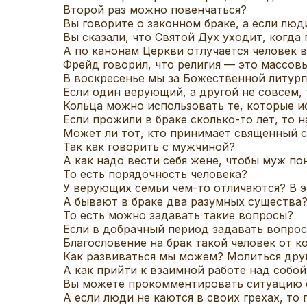
Второй раз можно повенчаться?
Вы говорите о законном браке, а если лю
Вы сказали, что Святой Дух уходит, когда
А по канонам Церкви отлучается человек в
Фрейд говорил, что религия — это массов
В воскресенье мы за Божественной литур
Если один верующий, а другой не совсем, 
Кольца можно использовать те, которые и
Если прожили в браке сколько-то лет, то 
Может ли тот, кто принимает священный с
Так как говорить с мужчиной?
А как надо вести себя жене, чтобы муж по
То есть порядочность человека?
У верующих семьи чем-то отличаются? В э
А бывают в браке два разумных существа?
То есть можно задавать такие вопросы?
Если в добрачный период задавать вопрос
Благословение на брак такой человек от к
Как развиваться мы можем? Молиться друг
А как прийти к взаимной работе над собой
Вы можете прокомментировать ситуацию с
А если люди не каются в своих грехах, то