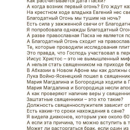
Как рассчитывается дата Пасхи?
А когда возник первый огонь? Его ждут каж
На крестном ходе владыка Евгений нес све
Благодатный Огонь мы тушим на ночь?
Есть сила у зажженной свечи от Благодатн
Я попробовала однажды Благодатный Огонь
А разве православная Пасха не является 
А Благодатный Огонь сходит на правосла
Те, которые проводили исследования плит
Это правда, что Господь участвовал в пер
Иисус Христос – это не вымышленный ми
А нельзя стать священником на приходе б
В Абхазии в Новом Афоне мы как должны с
Лука Войно-Ясенецкий пошел в священник
Мария Магдалина и Богородица ходили в 
Мария Магдалина и Богородица несли апо
А как проверяют наличие веры у священни
Заштатные священники – это кто такие?
Должность священнослужителя зависит от
Есть какие-то сроки нахождения в сане?
Я видела диаконов, которым уже около 60
А если эта причина, то можно вступить в 
Может ли расторгаться брак, если один из