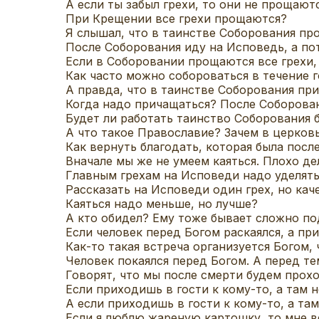
А если ты забыл грехи, то они не прощают
При Крещении все грехи прощаются?
Я слышал, что в таинстве Соборования пр
После Соборования иду на Исповедь, а пот
Если в Соборовании прощаются все грехи,
Как часто можно собороваться в течение 
А правда, что в таинстве Соборования при
Когда надо причащаться? После Соборова
Будет ли работать таинство Соборования 
А что такое Православие? Зачем в церковь
Как вернуть благодать, которая была пос
Вначале мы же не умеем каяться. Плохо д
Главным грехам на Исповеди надо уделят
Рассказать на Исповеди один грех, но кач
Каяться надо меньше, но лучше?
А кто обидел? Ему тоже бывает сложно п
Если человек перед Богом раскаялся, а пр
Как-то такая встреча организуется Богом,
Человек покаялся перед Богом. А перед те
Говорят, что мы после смерти будем прох
Если приходишь в гости к кому-то, а там 
А если приходишь в гости к кому-то, а та
Если я люблю жареную картошку, то мне в