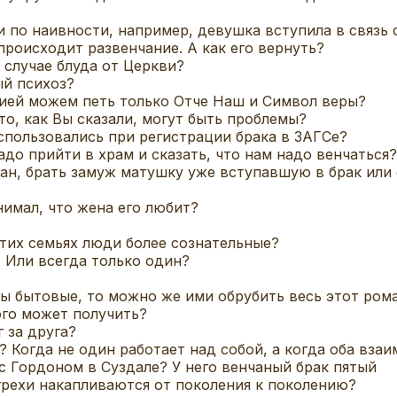
ди по наивности, например, девушка вступила в связь
 происходит развенчание. А как его вернуть?
 случае блуда от Церкви?
ый психоз?
гией можем петь только Отче Наш и Символ веры?
то, как Вы сказали, могут быть проблемы?
спользовались при регистрации брака в ЗАГСе?
надо прийти в храм и сказать, что нам надо венчаться
ан, брать замуж матушку уже вступавшую в брак или
нимал, что жена его любит?
тих семьях люди более сознательные?
 Или всегда только один?
ы бытовые, то можно же ими обрубить весь этот ром
ого может получить?
 за друга?
? Когда не один работает над собой, а когда оба вза
 Гордоном в Суздале? У него венчаный брак пятый
 грехи накапливаются от поколения к поколению?