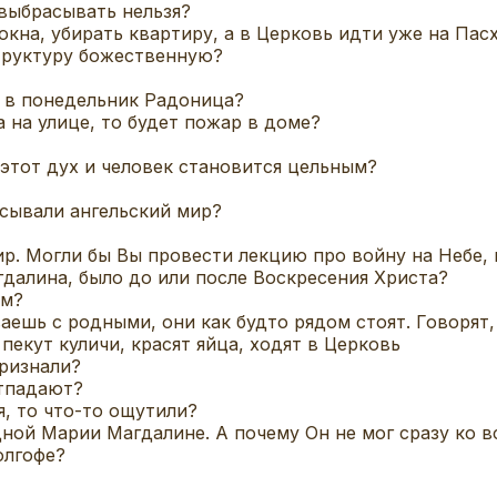
 выбрасывать нельзя?
окна, убирать квартиру, а в Церковь идти уже на Пас
структуру божественную?
то в понедельник Радоница?
а на улице, то будет пожар в доме?
 этот дух и человек становится цельным?
сывали ангельский мир?
р. Могли бы Вы провести лекцию про войну на Небе, 
гдалина, было до или после Воскресения Христа?
ам?
ешь с родными, они как будто рядом стоят. Говорят,
 пекут куличи, красят яйца, ходят в Церковь
признали?
отпадают?
я, то что-то ощутили?
одной Марии Магдалине. А почему Он не мог сразу ко 
олгофе?