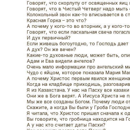
Говорят, что скорлупу от освященных яиц
Говорят, что в Чистый Четверг надо мыть 
Колокольный звон как-то вписывается в 
Красная Горка – это что?
А почему у кого-то во вторник, а у кого-
Говорят, что если пасхальная свеча погасл
И дух первичный?
Если живешь богоугодно, то Господь дает
А дух? Он же вечен?
Какие-то духовные люди, может быть, опи
Адам и Ева видели ангелов?
Очень мало информации про ангельский ми
Чудо с яйцом, которое показала Мария Ма
А почему Христос первым явился женщин
Когда на кладбище приходишь, разговарива
Я из Казахстана. У нас на Пасху все казахи
Они же в Бога верят. А Иисуса Христа не 
Мы же все созданы Богом. Почему люди 
Скажите, а когда Вы были у Гроба Господн
Я читала, что Христос пришел сначала к 
Вы говорите, что гробница находится на Г
А у нас кто считает даты Пасхи?