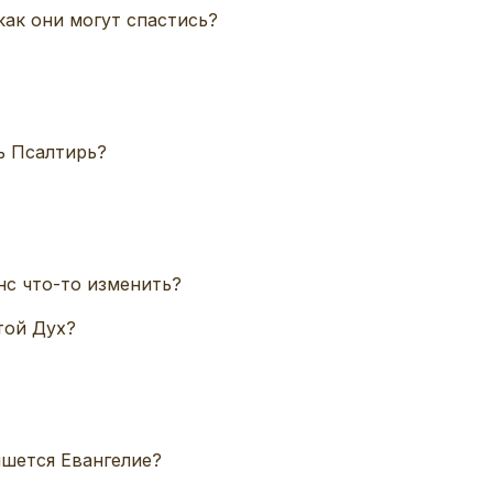
как они могут спастись?
ь Псалтирь?
анс что-то изменить?
той Дух?
ишется Евангелие?