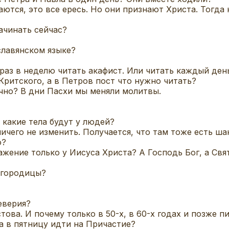
ются, это все ересь. Но они признают Христа. Тогда 
начинать сейчас?
славянском языке?
 раз в неделю читать акафист. Или читать каждый ден
Критского, а в Петров пост что нужно читать?
чно? В дни Пасхи мы меняли молитвы.
какие тела будут у людей?
ничего не изменить. Получается, что там тоже есть ш
о?
ажение только у Иисуса Христа? А Господь Бог, а Свя
огородицы?
еверия?
това. И почему только в 50-х, в 60-х годах и позже п
а в пятницу идти на Причастие?