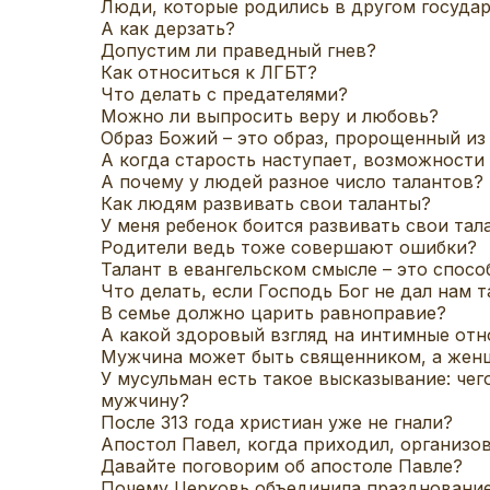
Люди, которые родились в другом государ
А как дерзать?
Допустим ли праведный гнев?
Как относиться к ЛГБТ?
Что делать с предателями?
Можно ли выпросить веру и любовь?
Образ Божий – это образ, пророщенный из
А когда старость наступает, возможности
А почему у людей разное число талантов?
Как людям развивать свои таланты?
У меня ребенок боится развивать свои тал
Родители ведь тоже совершают ошибки?
Талант в евангельском смысле – это спосо
Что делать, если Господь Бог не дал нам 
В семье должно царить равноправие?
А какой здоровый взгляд на интимные отн
Мужчина может быть священником, а жен
У мусульман есть такое высказывание: чег
мужчину?
После 313 года христиан уже не гнали?
Апостол Павел, когда приходил, организов
Давайте поговорим об апостоле Павле?
Почему Церковь объединила празднование