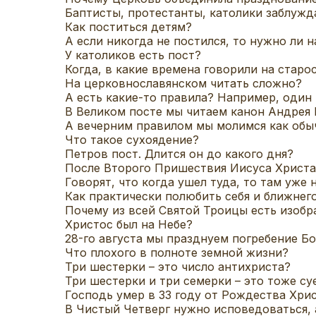
Баптисты, протестанты, католики заблужда
Как поститься детям?
А если никогда не постился, то нужно ли 
У католиков есть пост?
Когда, в какие времена говорили на старо
На церковнославянском читать сложно?
А есть какие-то правила? Например, один
В Великом посте мы читаем канон Андрея 
А вечерним правилом мы молимся как обы
Что такое сухоядение?
Петров пост. Длится он до какого дня?
После Второго Пришествия Иисуса Христа 
Говорят, что когда ушел туда, то там уже 
Как практически полюбить себя и ближнег
Почему из всей Святой Троицы есть изобр
Христос был на Небе?
28-го августа мы празднуем погребение Б
Что плохого в полноте земной жизни?
Три шестерки – это число антихриста?
Три шестерки и три семерки – это тоже су
Господь умер в 33 году от Рождества Хрис
В Чистый Четверг нужно исповедоваться, 