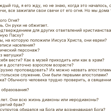
дый год, я его жду, но не знаю, когда это началось, 
чи, все зажигали свои свечи от его огня. Но мы дома 
ого Огня?
. Он руки не обжигает.
подтверждением для других ответвлений христианства
вную Пасху?
ы, на которую положили Иисуса Христа, они евреи?
еписи населения?
фический персонаж?
ез матушки?
ебя вести? Как в музей приходить или как в храм?
и в достаточно взрослом возрасте?
Грузию проповедовать? Их можно назвать апостолам
стольское служение. Они были первыми апостолами?
ка? Обычного человека трудно проверить, а священни
 образования?
 лет. Они всю жизнь диаконы или иеродиаконы?
третий брак?
 супругов обиделся на Бога или возненавидел Бога?