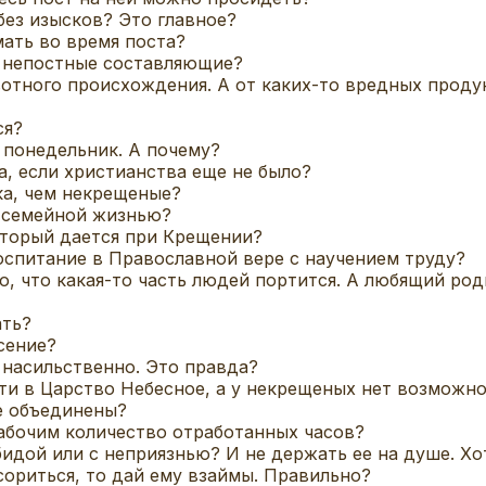
без изысков? Это главное?
ать во время поста?
ь непостные составляющие?
отного происхождения. А от каких-то вредных продук
ся?
 понедельник. А почему?
а, если христианства еще не было?
ка, чем некрещеные?
с семейной жизнью?
который дается при Крещении?
спитание в Православной вере с научением труду?
, что какая-то часть людей портится. А любящий род
ать?
сение?
 насильственно. Это правда?
и в Царство Небесное, а у некрещеных нет возможно
е объединены?
абочим количество отработанных часов?
идой или с неприязнью? И не держать ее на душе. Хо
сориться, то дай ему взаймы. Правильно?