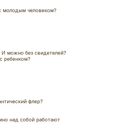
 с молодым человеком?
? И можно без свидетелей?
 с ребенком?
антический флер?
имно над собой работают