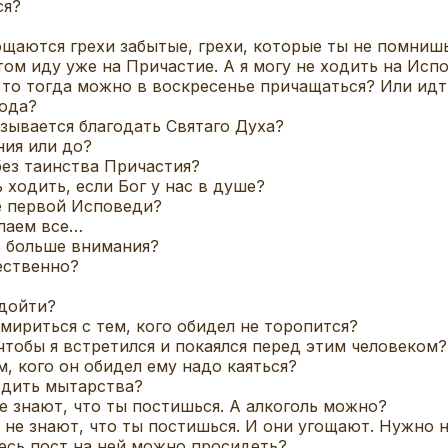
ся?
ощаются грехи забытые, грехи, которые ты не помниш
ом иду уже на Причастие. А я могу не ходить на Испо
 то тогда можно в воскресенье причащаться? Или ид
года?
зывается благодать Святаго Духа?
ния или до?
без таинства Причастия?
 ходить, если Бог у нас в душе?
ле первой Исповеди?
елаем все…
ь больше внимания?
ественно?
одойти?
имириться с тем, кого обидел не торопится?
 чтобы я встретился и покаялся перед этим человеком?
м, кого он обидел ему надо каяться?
одить мытарства?
не знают, что ты постишься. А алкоголь можно?
м не знают, что ты постишься. И они угощают. Нужно 
есь пост на ней можно просидеть?