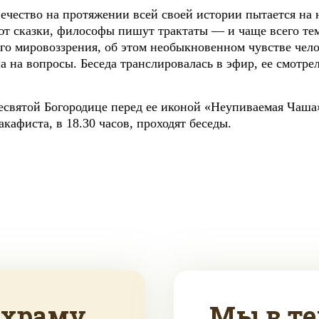
чество на протяжении всей своей истории пытается на н
т сказки, философы пишут трактаты — и чаще всего те
о мировоззрения, об этом необыкновенном чувстве чело
а на вопросы. Беседа транслировалась в эфир, ее смотре
есвятой Богородице перед ее иконой «Неупиваемая Чаша»
кафиста, в 18.30 часов, проходят беседы.
 храму
Мы в те