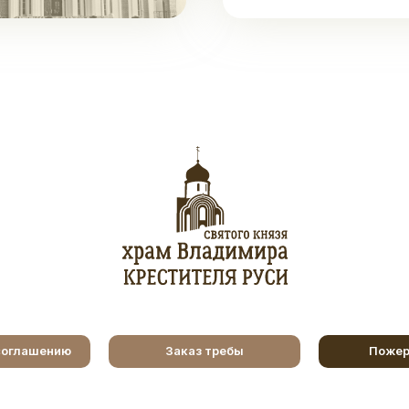
соглашению
Заказ требы
Пожер