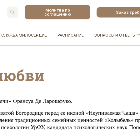
Молитва по
Заказ тре
соглашению
СЛУЖБА МИЛОСЕРДИЕ
РАСПИСАНИЕ
ВОПРОСЫ И ОТВЕТЫ
любви
сячи» Франсуа Де Ларошфуко.
есвятой Богородице перед ее иконой «Неупиваемая Чаша» 
ждения традиционных семейных ценностей «Колыбель» п
ы психологии УрФУ, кандидата психологических наук По