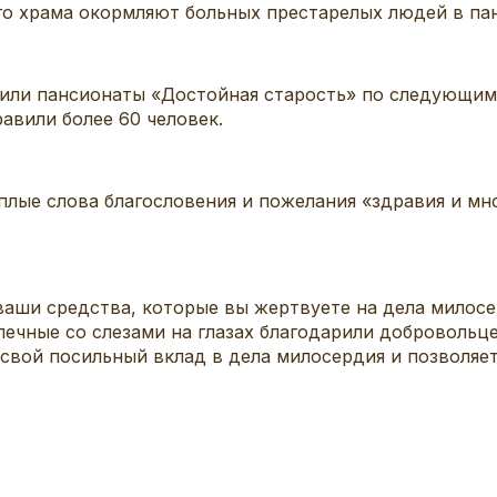
 храма окормляют больных престарелых людей в пан
ли пансионаты «Достойная старость» по следующим ад
равили более 60 человек.
ые слова благословения и пожелания «здравия и мног
 ваши средства, которые вы жертвуете на дела милос
чные со слезами на глазах благодарили добровольце
 свой посильный вклад в дела милосердия и позволяе