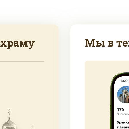
 храму
Мы в те