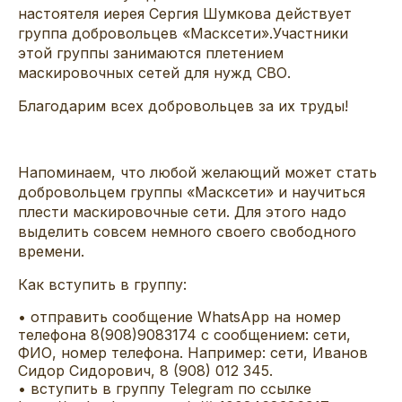
настоятеля иерея Сергия Шумкова действует
группа добровольцев «
Масксети
».
Участники
этой группы занимаются плетением
маскировочных сетей для нужд СВО.
Благодарим всех добровольцев за их труды!
Напоминаем, что любой желающий может стать
добровольцем группы «
Масксети
» и научиться
плести маскировочные сети. Для этого надо
выделить совсем немного своего свободного
времени.
Как вступить в группу:
•
о
тправить сообщен
ие
WhatsApp
на номер
телефона 8(908)908
3174 с сообщением: сети,
ФИО, номер телефона.
Например
: сети, Иванов
Сидор Сидорович, 8 (908) 012 345.
•
вступить в группу
Telegram
по ссылке