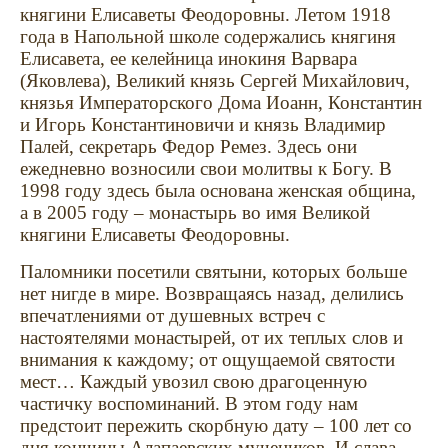
княгини Елисаветы Феодоровны. Летом 1918
года в Напольной школе содержались княгиня
Елисавета, ее келейница инокиня Варвара
(Яковлева), Великий князь Сергей Михайлович,
князья Императорского Дома Иоанн, Константин
и Игорь Константиновичи и князь Владимир
Палей, секретарь Федор Ремез. Здесь они
ежедневно возносили свои молитвы к Богу. В
1998 году здесь была основана женская община,
а в 2005 году – монастырь во имя Великой
княгини Елисаветы Феодоровны.
Паломники посетили святыни, которых больше
нет нигде в мире. Возвращаясь назад, делились
впечатлениями от душевных встреч с
настоятелями монастырей, от их теплых слов и
внимания к каждому; от ощущаемой святости
мест… Каждый увозил свою драгоценную
частичку воспоминаний. В этом году нам
предстоит пережить скорбную дату – 100 лет со
дня кончины Алапаевских мучеников. И слава