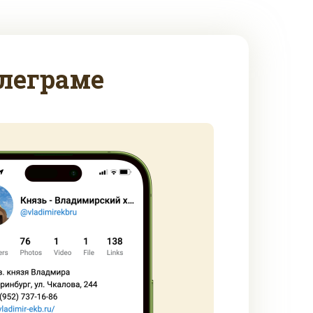
леграме