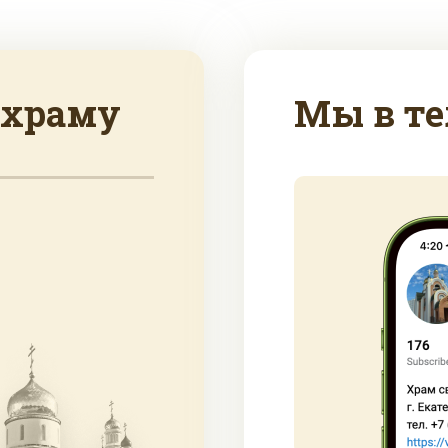
 храму
Мы в те