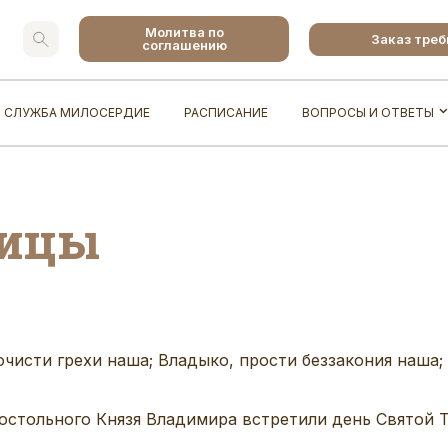
Молитва по
Заказ тре
соглашению
СЛУЖБА МИЛОСЕРДИЕ
РАСПИСАНИЕ
ВОПРОСЫ И ОТВЕТЫ
оицы
очисти грехи наша; Владыко, прости беззакония наша
остольного Князя Владимира встретили день Святой 