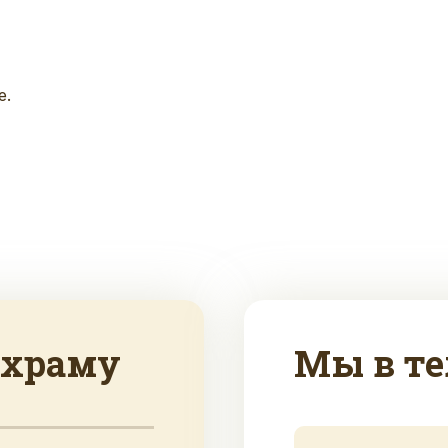
е.
 храму
Мы в те