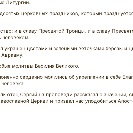
ые Литургии.
десятых церковных праздников, который празднуется
ство: и в славу Пресвятой Троицы, и в славу Пресвя
с человеком.
 украшен цветами и зелеными веточками березы и цве
я Аврааму.
обые молитвы Василия Великого.
оненно сердечно молились об укреплении в себе Бла
 человека.
ь отец Сергий на проповеди рассказал о значении, с
авославной Церкви и призвал нас уподобиться Апосто