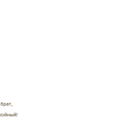
 брат,
койный!