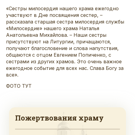
«Сестры милосердия нашего храма ежегодно
участвуют в Дне посвящения сестер,
–
рассказала старшая сестра милосердия службы
«Милосердие» нашего храма Наталья
Анатольевна Михайлова.
–
Наши сестры
присутству
ют
на Литургии, причаща
ются
,
получа
ют
благословение и слова напутствия,
обща
ются
с отцом Евгением Попиченко,
с
сестрами из других храмов. Это очень важное
ежегодное событие для
всех
нас
. Слава Богу за
все
».
ФОТО ТУТ
Пожертвования храму