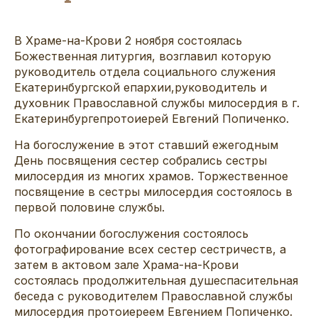
В
Храме-на-Крови 2 ноября
состоялась
Божественная литургия, возглавил которую
р
уководитель
о
тдела социального служения
Екатеринбургской епархии
,
р
уководитель и
духовник
Православной
с
лужбы
м
илосердия в
г.
Екатеринбурге
протоиере
й
Евгени
й
Попиченко
.
Н
а богослужени
е в этот ставший ежегодным
День посвящения сестер собрались сестры
милосердия из многих храмов.
Торжественное
посвящение
в
сест
ры милосердия состоялось
в
первой половине службы.
По окончани
и
богослужения
состоялось
фотографирование всех
сестер
сестричеств
, а
затем
в актовом зале Храма-на-Крови
состо
ялась продолжительная душе
спасительная
беседа
с руководителем Православной службы
милосердия протоиереем
Евгени
ем
Попиченко
.