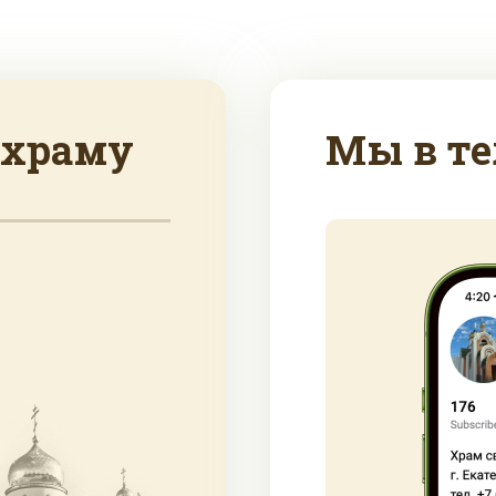
 храму
Мы в те