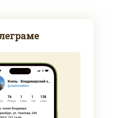
леграме