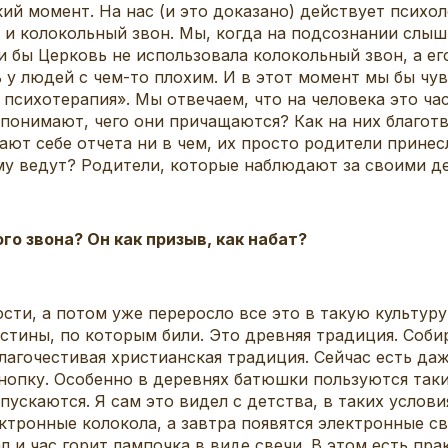
момент. На нас (и это доказано) действует психоло
е и колокольный звон. Мы, когда на подсознании слыш
 бы Церковь не использовала колокольный звон, а ег
 у людей с чем-то плохим. И в этот момент мы бы чув
 психотерапия». Мы отвечаем, что на человека это ча
 понимают, чего они причащаются? Как на них благот
дают себе отчета ни в чем, их просто родители прин
ому ведут? Родители, которые наблюдают за своими де
го звона? Он как призыв, как набат?
, а потом уже переросло все это в такую культуру 
стины, по которым били. Это древняя традиция. Соби
агочестивая христианская традиция. Сейчас есть даж
кнопку. Особенно в деревнях батюшки пользуются так
пускаются. Я сам это видел с детства, в таких услови
ктронные колокола, а завтра появятся электронные св
 и час горит лампочка в виде свечи. В этом есть прак