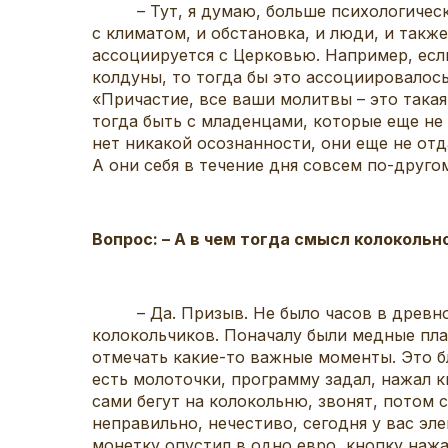
– Тут, я думаю, больше психологический 
с климатом, и обстановка, и люди, и такж
ассоциируется с Церковью. Например, если
колдуны, то тогда бы это ассоциировалось
«Причастие, все ваши молитвы – это такая
тогда быть с младенцами, которые еще не
нет никакой осознанности, они еще не от
А они себя в течение дня совсем по-друг
Вопрос: – А в чем тогда смысл колокольно
– Да. Призыв. Не было часов в древности
колокольчиков. Поначалу были медные пла
отмечать какие-то важные моменты. Это бл
есть молоточки, программу задал, нажал 
сами бегут на колокольню, звонят, потом с
неправильно, нечестиво, сегодня у вас эле
монетку опустил в одно евро, кнопку нажал