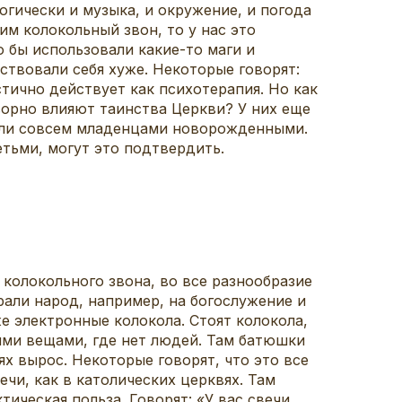
гически и музыка, и окружение, и погода
им колокольный звон, то у нас это
о бы использовали какие-то маги и
ствовали себя хуже. Некоторые говорят:
стично действует как психотерапия. Но как
ворно влияют таинства Церкви? У них еще
если совсем младенцами новорожденными.
тьми, могут это подтвердить.
колокольного звона, во все разнообразие
рали народ, например, на богослужение и
е электронные колокола. Стоят колокола,
ими вещами, где нет людей. Там батюшки
ях вырос. Некоторые говорят, что это все
ечи, как в католических церквях. Там
тическая польза. Говорят: «У вас свечи