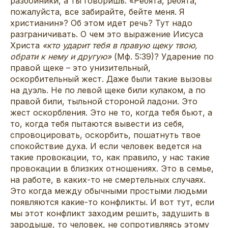
разбойники, а ты говоришь: «Ребята, ребята,
пожалуйста, все забирайте, бейте меня. Я
христианин»? Об этом идет речь? Тут надо
разграничивать. О чем это выражение Иисуса
Христа
«кто ударит тебя в правую щеку твою,
обрати к нему и другую»
(Мф. 5:39)? Ударение по
правой щеке – это унизительный,
оскорбительный жест. Даже были такие вызовы
на дуэль. Не по левой щеке били кулаком, а по
правой били, тыльной стороной ладони. Это
жест оскорбления. Это не то, когда тебя бьют, а
то, когда тебя пытаются вывести из себя,
спровоцировать, оскорбить, пошатнуть твое
спокойствие духа. И если человек ведется на
такие провокации, то, как правило, у нас такие
провокации в близких отношениях. Это в семье,
на работе, в каких-то не смертельных случаях.
Это когда между обычными простыми людьми
появляются какие-то конфликты. И вот тут, если
мы этот конфликт заходим решить, задушить в
зародыше, то человек, не сопротивляясь этому