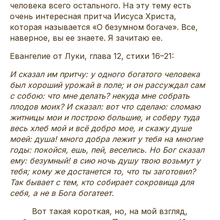
человека всего остального. На эту тему есть
очень интересная притча Иисуса Христа,
которая называется «О безумном богаче». Все,
наверное, вы ее знаете. Я зачитаю ее.
Евангелие от Луки, глава 12, стихи 16–21:
И сказал им притчу: у одного богатого человека
был хороший урожай в поле; и он рассуждал сам
с собою: что мне делать? некуда мне собрать
плодов моих? И сказал: вот что сделаю: сломаю
житницы мои и построю большие, и соберу туда
весь хлеб мой и всё добро мое, и скажу душе
моей: душа! много добра лежит у тебя на многие
годы: покойся, ешь, пей, веселись. Но Бог сказал
ему: безумный! в сию ночь душу твою возьмут у
тебя; кому же достанется то, что ты заготовил?
Так бывает с тем, кто собирает сокровища для
себя, а не в Бога богатеет.
Вот такая короткая, но, на мой взгляд,