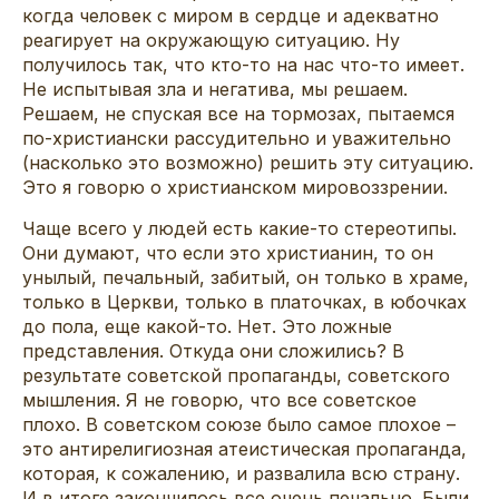
когда человек с миром в сердце и адекватно
реагирует на окружающую ситуацию. Ну
получилось так, что кто-то на нас что-то имеет.
Не испытывая зла и негатива, мы решаем.
Решаем, не спуская все на тормозах, пытаемся
по-христиански рассудительно и уважительно
(насколько это возможно) решить эту ситуацию.
Это я говорю о христианском мировоззрении.
Чаще всего у людей есть какие-то стереотипы.
Они думают, что если это христианин, то он
унылый, печальный, забитый, он только в храме,
только в Церкви, только в платочках, в юбочках
до пола, еще какой-то. Нет. Это ложные
представления. Откуда они сложились? В
результате советской пропаганды, советского
мышления. Я не говорю, что все советское
плохо. В советском союзе было самое плохое –
это антирелигиозная атеистическая пропаганда,
которая, к сожалению, и развалила всю страну.
И в итоге закончилось все очень печально. Были,