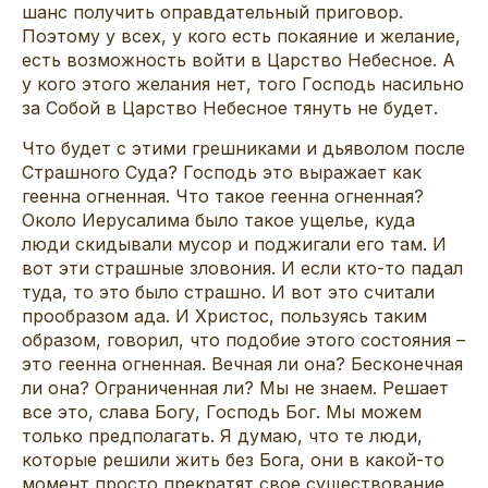
шанс получить оправдательный приговор.
Поэтому у всех, у кого есть покаяние и желание,
есть возможность войти в Царство Небесное. А
у кого этого желания нет, того Господь насильно
за Собой в Царство Небесное тянуть не будет.
Что будет с этими грешниками и дьяволом после
Страшного Суда? Господь это выражает как
геенна огненная. Что такое геенна огненная?
Около Иерусалима было такое ущелье, куда
люди скидывали мусор и поджигали его там. И
вот эти страшные зловония. И если кто-то падал
туда, то это было страшно. И вот это считали
прообразом ада. И Христос, пользуясь таким
образом, говорил, что подобие этого состояния –
это геенна огненная. Вечная ли она? Бесконечная
ли она? Ограниченная ли? Мы не знаем. Решает
все это, слава Богу, Господь Бог. Мы можем
только предполагать. Я думаю, что те люди,
которые решили жить без Бога, они в какой-то
момент просто прекратят свое существование.