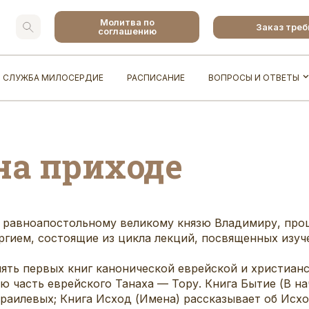
Молитва по
Заказ тре
соглашению
СЛУЖБА МИЛОСЕРДИЕ
РАСПИСАНИЕ
ВОПРОСЫ И ОТВЕТЫ
на приходе
му равноапостольному великому князю Владимиру, про
гием, состоящие из цикла лекций, посвященных изуч
пять первых книг канонической еврейской и христианс
ю часть еврейского Танаха — Тору. Книга Бытие (В на
раилевых; Книга Исход (Имена) рассказывает об Исхо