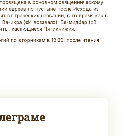
) посвящена в основном священническому
вии евреев по пустыне после Исхода из
т от греческих названий, в то время как в
Ва-икра («И воззвал»), Бе-мидбар («В
енты, касающиеся Пятикнижия.
ий по вторникам в 18.30, после чтения
леграме