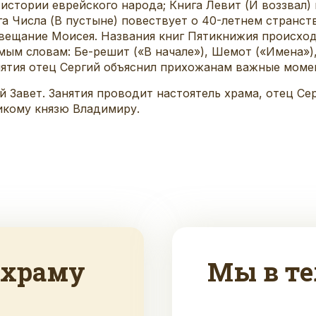
 истории еврейского народа; Книга Левит (И воззвал
а Числа (В пустыне) повествует о 40-летнем странст
вещание Моисея. Названия книг Пятикнижия происходя
ым словам: Бе-решит («В начале»), Шемот («Имена»), 
анятия отец Сергий объяснил прихожанам важные мом
Завет. Занятия проводит настоятель храма, отец Серг
икому князю Владимиру.
 храму
Мы в те