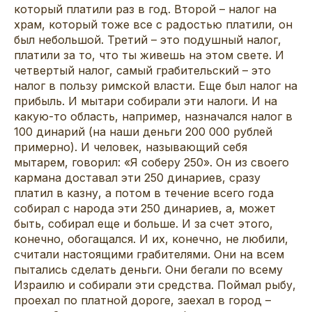
который платили раз в год. Второй – налог на
храм, который тоже все с радостью платили, он
был небольшой. Третий – это подушный налог,
платили за то, что ты живешь на этом свете. И
четвертый налог, самый грабительский – это
налог в пользу римской власти. Еще был налог на
прибыль. И мытари собирали эти налоги. И на
какую-то область, например, назначался налог в
100 динарий (на наши деньги 200 000 рублей
примерно). И человек, называющий себя
мытарем, говорил: «Я соберу 250». Он из своего
кармана доставал эти 250 динариев, сразу
платил в казну, а потом в течение всего года
собирал с народа эти 250 динариев, а, может
быть, собирал еще и больше. И за счет этого,
конечно, обогащался. И их, конечно, не любили,
считали настоящими грабителями. Они на всем
пытались сделать деньги. Они бегали по всему
Израилю и собирали эти средства. Поймал рыбу,
проехал по платной дороге, заехал в город –