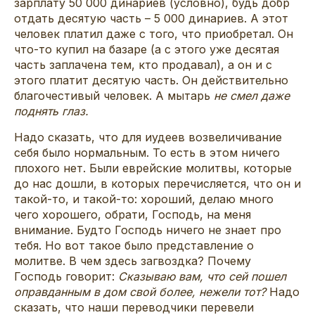
зарплату 50 000 динариев (условно), будь добр
отдать десятую часть – 5 000 динариев. А этот
человек платил даже с того, что приобретал. Он
что-то купил на базаре (а с этого уже десятая
часть заплачена тем, кто продавал), а он и с
этого платит десятую часть. Он действительно
благочестивый человек. А мытарь
не смел даже
поднять глаз.
Надо сказать, что для иудеев возвеличивание
себя было нормальным. То есть в этом ничего
плохого нет. Были еврейские молитвы, которые
до нас дошли, в которых перечисляется, что он и
такой-то, и такой-то: хороший, делаю много
чего хорошего, обрати, Господь, на меня
внимание. Будто Господь ничего не знает про
тебя. Но вот такое было представление о
молитве. В чем здесь загвоздка? Почему
Господь говорит:
Сказываю вам, что сей пошел
оправданным в дом свой более, нежели тот?
Надо
сказать, что наши переводчики перевели