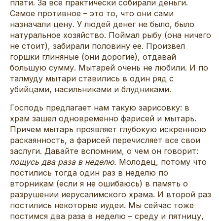
плати. За все практически собирали деньги.
Самое противное – это то, что они сами
назначали цену. У людей денег не было, было
натуральное хозяйство. Поймал рыбу (она ничего
не стоит), забирали половину ее. Произвел
горшки глиняные (они дорогие), отдавай
большую сумму. Мытарей очень не любили. И по
талмуду мытари ставились в один ряд с
убийцами, насильниками и блудниками.
Господь предлагает нам такую зарисовку: в
храм зашел одновременно фарисей и мытарь.
Причем мытарь проявляет глубокую искреннюю
раскаянность, а фарисей перечисляет все свои
заслуги. Давайте вспомним, о чем он говорит:
пощусь два раза в неделю.
Молодец, потому что
постились тогда один раз в неделю по
вторникам (если я не ошибаюсь) в память о
разрушении иерусалимского храма. И второй раз
постились некоторые иудеи. Мы сейчас тоже
постимся два раза в неделю – среду и пятницу,