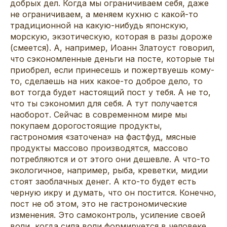
добрых дел. Когда мы ограничиваем себя, даже
не ограничиваем, а меняем кухню с какой-то
традиционной на какую-нибудь японскую,
морскую, экзотическую, которая в разы дороже
(смеется). А, например, Иоанн Златоуст говорил,
что сэкономленные деньги на посте, которые ты
приобрел, если принесешь и пожертвуешь кому-
то, сделаешь на них какое-то доброе дело, то
вот тогда будет настоящий пост у тебя. А не то,
что ты сэкономил для себя. А тут получается
наоборот. Сейчас в современном мире мы
покупаем дорогостоящие продукты,
гастрономия «заточена» на фастфуд, мясные
продукты массово производятся, массово
потребляются и от этого они дешевле. А что-то
экологичное, например, рыба, креветки, мидии
стоят заоблачных денег. А кто-то будет есть
черную икру и думать, что он постится. Конечно,
пост не об этом, это не гастрономические
изменения. Это самоконтроль, усиление своей
воли, когда сила воли формируется в человеке.