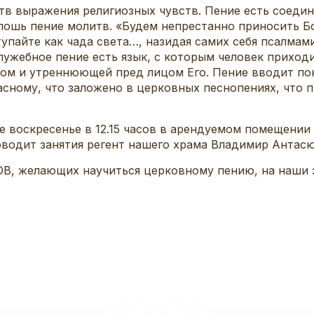
тв выражения религиозных чувств. Пение есть соедин
лошь пение молитв. «Будем непрестанно приносить Бог
ступайте как чада света…, назидая самих себя псалма
служебное пение есть язык, с которым человек приходи
ом и утреннюющей пред лицом Его. Пение вводит по
асному, что заложено в церковных песнопениях, что 
е воскресенье в 12.15 часов в арендуемом помещении
водит занятия регент нашего храма Владимир Антасю
желающих научиться церковному пению, на наши з