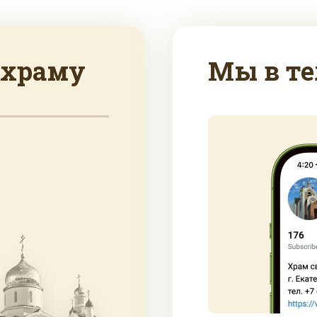
 храму
Мы в те