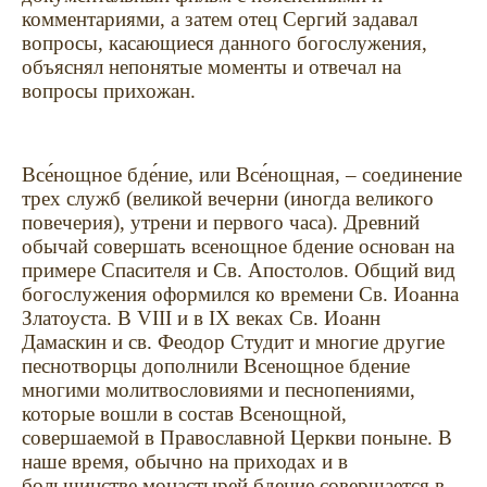
комментариями, а затем отец Сергий задавал
вопросы, касающиеся данного богослужения,
объяснял непонятые моменты и отвечал на
вопросы прихожан.
Все́нощное бде́ние, или Все́нощная, – соединение
трех служб (великой вечерни (иногда великого
повечерия), утрени и первого часа). Древний
обычай совершать всенощное бдение основан на
примере Спасителя и Св. Апостолов. Общий вид
богослужения оформился ко времени Св. Иоанна
Златоуста. В VIII и в IX веках Св. Иоанн
Дамаскин и св. Феодор Студит и многие другие
песнотворцы дополнили Всенощное бдение
многими молитвословиями и песнопениями,
которые вошли в состав Всенощной,
совершаемой в Православной Церкви поныне. В
наше время, обычно на приходах и в
большинстве монастырей бдение совершается в