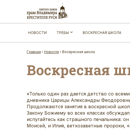
НОВОСТИ
ТРЕБЫ
ВОСКРЕСНАЯ ШКОЛА
Главная
›
Новости
›
Воскресная школа
Воскресная ш
«Только один раз дается детство со всеми
дневника Царицы Александры Феодоровны,
Продолжаются занятия в воскресной школе.
Закону Божиему во всех классах обсуждали
испугайтесь как страшного печальника: он 
Моисей, и Илия, ветхозаветные пророки, «к