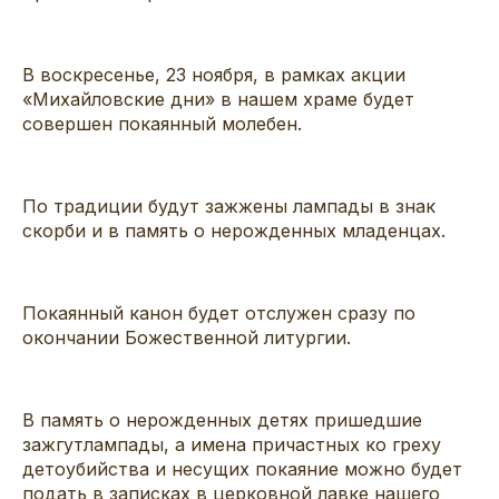
В
воскресенье, 23 ноября
, в рамках акции
«Михайловские дни»
в нашем храме будет
совершен покаянный
молеб
ен
.
По традиции
будут зажжены лампады в знак
скорби и в память о
нерожденных
младенцах.
Покаянный канон будет отслужен сразу по
окончании Божественной литургии.
В память о
неро
жденных
детях пришедшие
зажгут
лампады, а имена причастных ко греху
детоубийства и несущих покаяние
можно будет
подать
в записках
в церковной лавке нашего