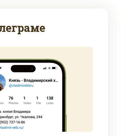
леграме