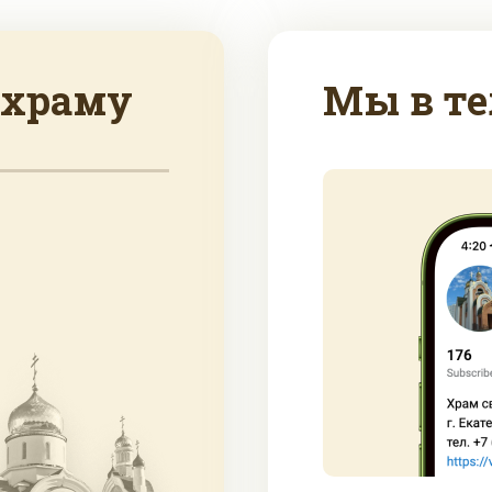
 храму
Мы в те