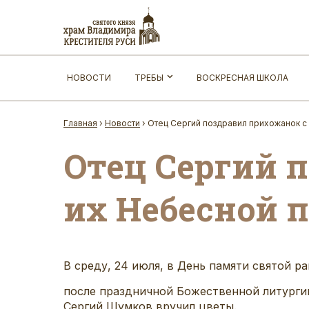
НОВОСТИ
ТРЕБЫ
ВОСКРЕСНАЯ ШКОЛА
Главная
›
Новости
›
Отец Сергий поздравил прихожанок с
Отец Сергий 
их Небесной 
В среду,
24 июля
, в День
памяти святой р
после праздничной Божественной литурги
Сергий Шумков вручил цветы
.