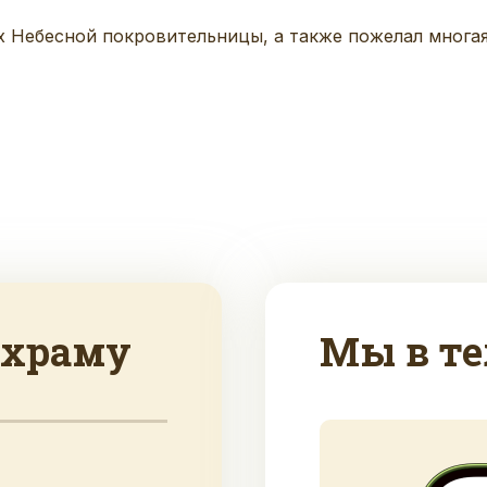
х Небесной покровительницы, а также
пожелал м
нога
 храму
Мы в те