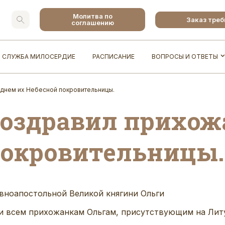
Молитва по
Заказ тре
соглашению
СЛУЖБА МИЛОСЕРДИЕ
РАСПИСАНИЕ
ВОПРОСЫ И ОТВЕТЫ
 днем их Небесной покровительницы.
поздравил прихож
покровительницы.
авноапостольной В
еликой княгини
Ольги
и всем прихожанкам Ольгам,
присутствующим на Лит