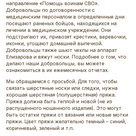
направление «Помощь воинам СВО».
Добровольцы
по договоренности с
медицинским персоналом в определенные дни
посещают
раненых
бойцов
, находящихся на
лечении
в медицинском учреждении
. Они
подстриг
ают их, п
рив
озят
крестики, веревочки,
иконки
,
у
го
щают
домаш
ней выпечкой
.
Добровольцы также шьют
чехл
ы
на аппарат
Елизарова
и вяжут носки
.
Подробнее о том, что
делают наши добровольцы, вы можете
ознакомиться в их ежемесячных отчетах.
Мы обращаемся с просьбой. Для того, чтобы
связать шерстяные носки или следки, нужна
хорошая шерстяная
(полушерстяная)
пряжа.
Пряжа должна быть теплой и новой (не из
распущенного ношенного изделия). Это могут
быть остатки пряжи от вязания или новые мотки
пряжи. Цвет пряжи желательно темный – синий,
коричневый, зеленый и т.п.