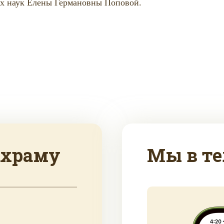
их наук Елены Германовны Поповой.
 храму
Мы в те