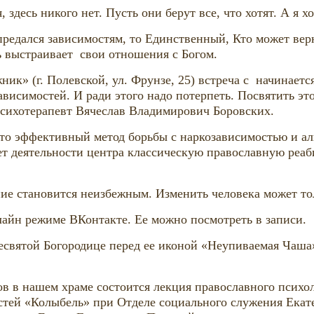
, здесь никого нет. Пусть они берут все, что хотят. А я 
предался зависимостям, то Единственный, Кто может верн
ь выстраивает свои отношения с Богом.
к» (г. Полевской, ул. Фрунзе, 25) встреча с начинается
зависимостей. И ради этого надо потерпеть. Посвятить эт
психотерапевт Вячеслав Владимирович Боровских.
о эффективный метод борьбы с наркозависимостью и ал
лет деятельности центра классическую православную реа
ние становится неизбежным. Изменить человека может тол
лайн режиме ВКонтакте. Ее можно посмотреть в записи.
есвятой Богородице перед ее иконой «Неупиваемая Чаша»
сов в нашем храме состоится лекция православного психо
тей «Колыбель» при Отделе социального служения Екате