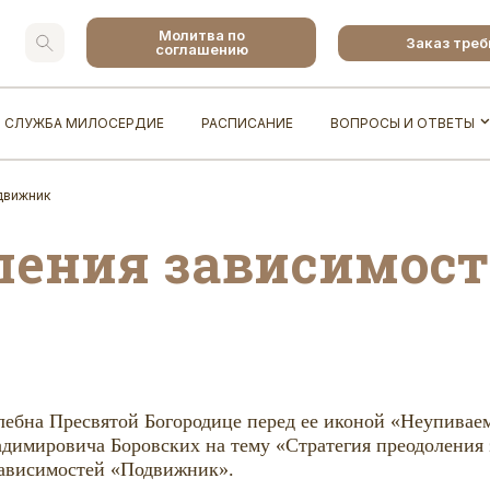
Молитва по
Заказ тре
соглашению
СЛУЖБА МИЛОСЕРДИЕ
РАСПИСАНИЕ
ВОПРОСЫ И ОТВЕТЫ
движник
ления зависимост
 молебна Пресвятой Богородице перед ее иконой «Неупива
адимировича Боровских на тему «Стратегия преодоления 
 зависимостей «Подвижник».