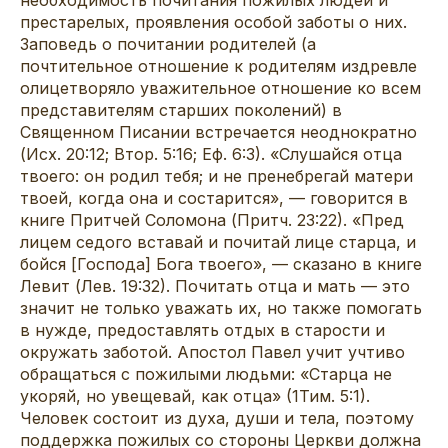
престарелых, проявления особой заботы о них.
Заповедь о почитании родителей (а
почтительное отношение к родителям издревле
олицетворяло уважительное отношение ко всем
представителям старших поколений) в
Священном Писании встречается неоднократно
(Исх. 20:12; Втор. 5:16; Еф. 6:3). «Слушайся отца
твоего: он родил тебя; и не пренебрегай матери
твоей, когда она и состарится», — говорится в
книге Притчей Соломона (Притч. 23:22). «Пред
лицем седого вставай и почитай лице старца, и
бойся [Господа] Бога твоего», — сказано в книге
Левит (Лев. 19:32). Почитать отца и мать — это
значит не только уважать их, но также помогать
в нужде, предоставлять отдых в старости и
окружать заботой. Апостол Павел учит учтиво
обращаться с пожилыми людьми: «Старца не
укоряй, но увещевай, как отца» (1Тим. 5:1).
Человек состоит из духа, души и тела, поэтому
поддержка пожилых со стороны Церкви должна