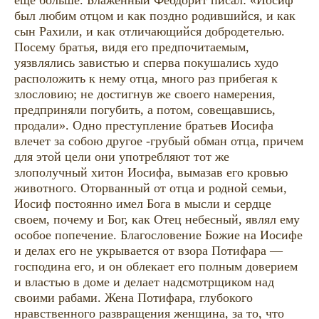
был любим отцом и как поздно родившийся, и как
сын Рахили, и как отличающийся добродетелью.
Посему братья, видя его предпочитаемым,
уязвлялись завистью и сперва покушались худо
расположить к нему отца, много раз прибегая к
злословию; не достигнув же своего намерения,
предприняли погубить, а потом, совещавшись,
продали». Одно преступление братьев Иосифа
влечет за собою другое -грубый обман отца, причем
для этой цели они употребляют тот же
злополучный хитон Иосифа, вымазав его кровью
животного. Оторванный от отца и родной семьи,
Иосиф постоянно имел Бога в мысли и сердце
своем, почему и Бог, как Отец небесный, являл ему
особое попечение. Благословение Божие на Иосифе
и делах его не укрывается от взора Потифара —
господина его, и он облекает его полным доверием
и властью в доме и делает надсмотрщиком над
своими рабами. Жена Потифара, глубокого
нравственного развращения женщина, за то, что