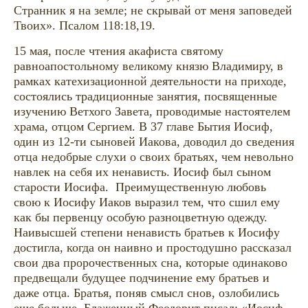
Странник я на земле; не скрывай от меня заповедей
Твоих». Псалом 118:18,19.
15 мая, после чтения акафиста святому
равноапостольному великому князю Владимиру, в
рамках катехизационной деятельности на приходе,
состоялись традиционные занятия, посвященные
изучению Ветхого Завета, проводимые настоятелем
храма, отцом Сергием. В 37 главе Бытия Иосиф,
один из 12-ти сыновей Иакова, доводил до сведения
отца недобрые слухи о своих братьях, чем невольно
навлек на себя их ненависть. Иосиф был сыном
старости Иосифа. Преимущественную любовь
свою к Иосифу Иаков выразил тем, что сшил ему
как бы первенцу особую разноцветную одежду.
Наивысшей степени ненависть братьев к Иосифу
достигла, когда он наивно и простодушно рассказал
свои два пророчественных сна, которые одинаково
предвещали будущее подчинение ему братьев и
даже отца. Братья, поняв смысл снов, озлобились
еще больше. Блаженный Феодорит писал: «Иосиф