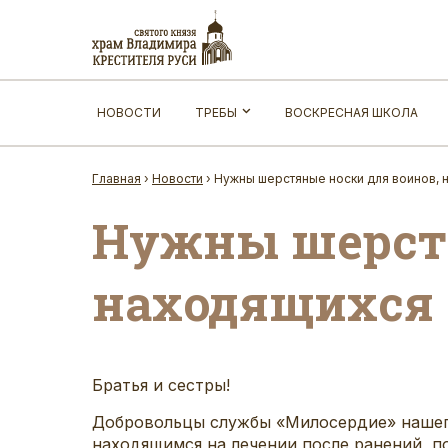
НОВОСТИ
ТРЕБЫ
ВОСКРЕСНАЯ ШКОЛА
Главная
›
Новости
›
Нужны шерстяные носки для воинов, 
Нужны шерстя
находящихся 
Братья и сестры!
Добровольцы службы «Милосердие» нашего 
находящимся на лечении после ранений, п