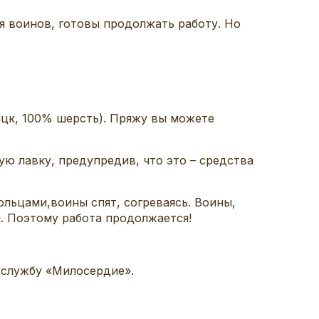
я воинов, готовы продолжать работу. Но
ицк, 100% шерсть).
П
ряжу вы можете
ую лавку, предупредив, что это
–
средства
ольцами,
воины спят, согр
еваясь. В
оины
,
. Поэтому работа продолжается
!
в службу «Милосердие».