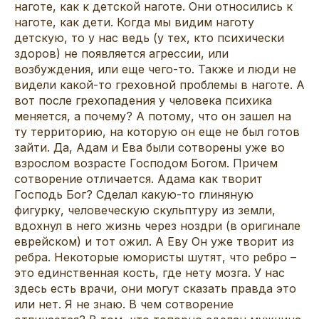
наготе, как к детской наготе. Они относились к
наготе, как дети. Когда мы видим наготу
детскую, то у нас ведь (у тех, кто психически
здоров) не появляется агрессии, или
возбуждения, или еще чего-то. Также и люди не
видели какой-то греховной проблемы в наготе. А
вот после грехопадения у человека психика
меняется, а почему? А потому, что он зашел на
ту территорию, на которую он еще не был готов
зайти. Да, Адам и Ева были сотворены уже во
взрослом возрасте Господом Богом. Причем
сотворение отличается. Адама как творит
Господь Бог? Сделал какую-то глиняную
фигурку, человеческую скульптуру из земли,
вдохнул в него жизнь через ноздри (в оригинале
еврейском) и тот ожил. А Еву Он уже творит из
ребра. Некоторые юмористы шутят, что ребро –
это единственная кость, где нету мозга. У нас
здесь есть врачи, они могут сказать правда это
или нет. Я не знаю. В чем сотворение