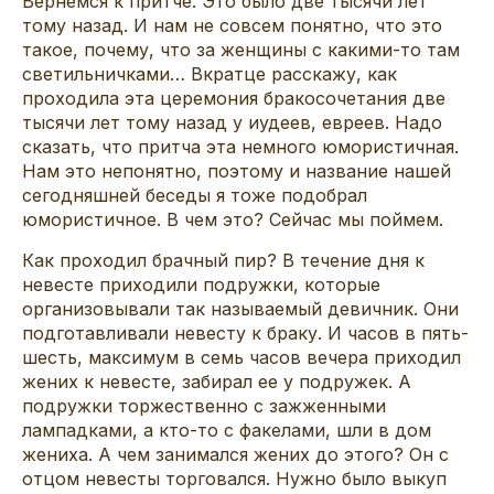
Вернемся к притче. Это было две тысячи лет
тому назад. И нам не совсем понятно, что это
такое, почему, что за женщины с какими-то там
светильничками… Вкратце расскажу, как
проходила эта церемония бракосочетания две
тысячи лет тому назад у иудеев, евреев. Надо
сказать, что притча эта немного юмористичная.
Нам это непонятно, поэтому и название нашей
сегодняшней беседы я тоже подобрал
юмористичное. В чем это? Сейчас мы поймем.
Как проходил брачный пир? В течение дня к
невесте приходили подружки, которые
организовывали так называемый девичник. Они
подготавливали невесту к браку. И часов в пять-
шесть, максимум в семь часов вечера приходил
жених к невесте, забирал ее у подружек. А
подружки торжественно с зажженными
лампадками, а кто-то с факелами, шли в дом
жениха. А чем занимался жених до этого? Он с
отцом невесты торговался. Нужно было выкуп