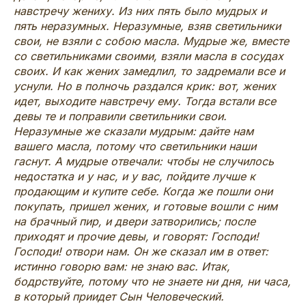
навстречу жениху. Из них пять было мудрых и
пять неразумных. Неразумные, взяв светильники
свои, не взяли с собою масла. Мудрые же, вместе
со светильниками своими, взяли масла в сосудах
своих. И как жених замедлил, то задремали все и
уснули. Но в полночь раздался крик: вот, жених
идет, выходите навстречу ему. Тогда встали все
девы те и поправили светильники свои.
Неразумные же сказали мудрым: дайте нам
вашего масла, потому что светильники наши
гаснут. А мудрые отвечали: чтобы не случилось
недостатка и у нас, и у вас, пойдите лучше к
продающим и купите себе. Когда же пошли они
покупать, пришел жених, и готовые вошли с ним
на брачный пир, и двери затворились; после
приходят и прочие девы, и говорят: Господи!
Господи! отвори нам. Он же сказал им в ответ:
истинно говорю вам: не знаю вас. Итак,
бодрствуйте, потому что не знаете ни дня, ни часа,
в который приидет Сын Человеческий.