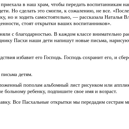
приехала в наш храм, чтобы передать воспитанникам на
дети. Но сделать это смогли, к сожалению, не все. «Пос
учку, но и ходить самостоятельно, — рассказала Наталья 
оценности, стоят открытки ваших воспитанников».
няли с благодарностью. В каждом классе внимательно ра
зднику Пасхи наши дети напишут новые письма, нарисую
дствия избавит его Господь. Господь сохранит его, и сбе
 письма детям.
сложенный пополам альбомный лист рисунком или аппли
е больному ребенку, подпишите свое имя и возраст.
вку. Все Пасхальные открытки мы передадим сестрам ми