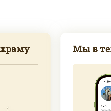
 храму
Мы в те