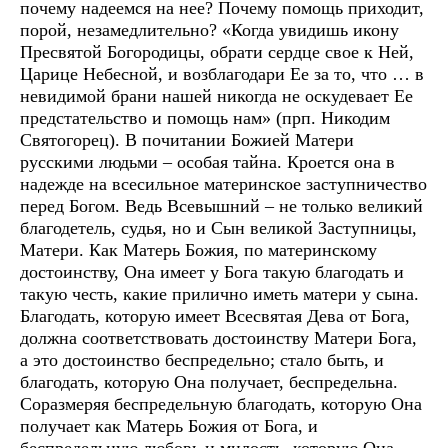
почему надеемся на нее? Почему помощь приходит,
порой, незамедлительно? «Когда увидишь икону
Пресвятой Богородицы, обрати сердце свое к Ней,
Царице Небесной, и возблагодари Ее за то, что … в
невидимой брани нашей никогда не оскудевает Ее
предстательство и помощь нам» (прп. Никодим
Святогорец). В почитании Божией Матери
русскими людьми – особая тайна. Кроется она в
надежде на всесильное материнское заступничество
перед Богом. Ведь Всевышний – не только великий
благодетель, судья, но и Сын великой Заступницы,
Матери. Как Матерь Божия, по материнскому
достоинству, Она имеет у Бога такую благодать и
такую честь, какие прилично иметь матери у сына.
Благодать, которую имеет Всесвятая Дева от Бога,
должна соответствовать достоинству Матери Бога,
а это достоинство беспредельно; стало быть, и
благодать, которую Она получает, беспредельна.
Соразмеряя беспредельную благодать, которую Она
получает как Матерь Божия от Бога, и
беспредельную любовь и милость, которую Она,