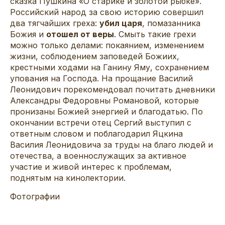
сказка Пушкина «О старике и золотой рыбке».
Российский народ за свою историю совершил
два тягчайших греха:
убил царя
, помазанника
Божия и
отошел от веры
. Смыть такие грехи
можно только делами: покаянием, изменением
жизни, соблюдением заповедей Божиих,
крестными ходами на Ганину Яму, сохранением
упования на Господа. На прощание Василий
Леонидович порекомендовал почитать дневники
Александры Федоровны Романовой, которые
пронизаны Божией энергией и благодатью. По
окончании встречи отец Сергий выступил с
ответным словом и поблагодарил Яцкина
Василия Леонидовича за труды на благо людей и
отечества, а военнослужащих за активное
участие и живой интерес к проблемам,
поднятым на кинолектории.
Фотографии