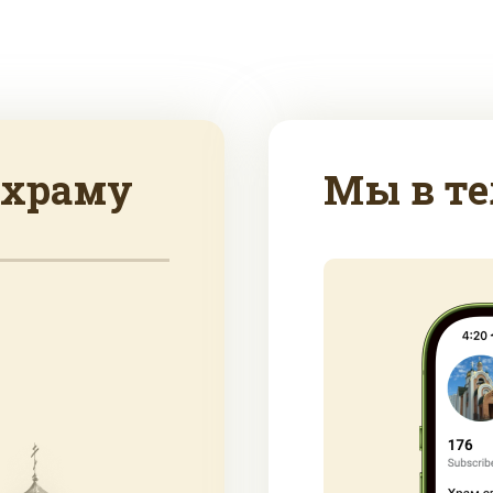
 храму
Мы в те