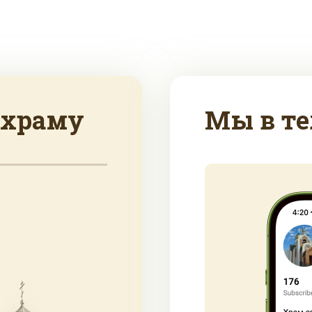
 храму
Мы в те