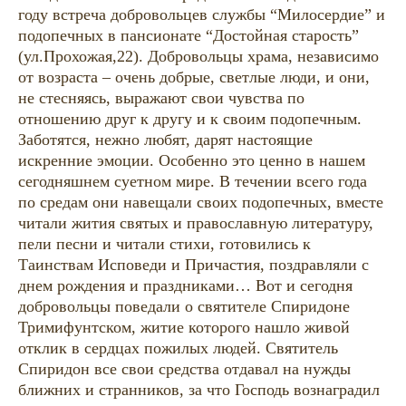
году встреча добровольцев службы “Милосердие” и
подопечных в пансионате “Достойная старость”
(ул.Прохожая,22). Добровольцы храма, независимо
от возраста – очень добрые, светлые люди, и они,
не стесняясь, выражают свои чувства по
отношению друг к другу и к своим подопечным.
Заботятся, нежно любят, дарят настоящие
искренние эмоции. Особенно это ценно в нашем
сегодняшнем суетном мире. В течении всего года
по средам они навещали своих подопечных, вместе
читали жития святых и православную литературу,
пели песни и читали стихи, готовились к
Таинствам Исповеди и Причастия, поздравляли с
днем рождения и праздниками… Вот и сегодня
добровольцы поведали о святителе Спиридоне
Тримифунтском, житие которого нашло живой
отклик в сердцах пожилых людей. Святитель
Спиридон все свои средства отдавал на нужды
ближних и странников, за что Господь вознаградил