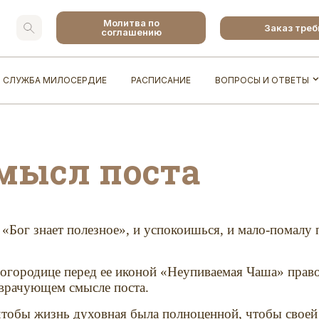
Молитва по
Заказ тре
соглашению
СЛУЖБА МИЛОСЕРДИЕ
РАСПИСАНИЕ
ВОПРОСЫ И ОТВЕТЫ
мысл поста
 «Бог знает полезное», и успокоишься, и мало-помал
Богородице перед ее иконой «Неупиваемая Чаша» прав
врачующем смысле поста.
И чтобы жизнь духовная была полноценной, чтобы свое