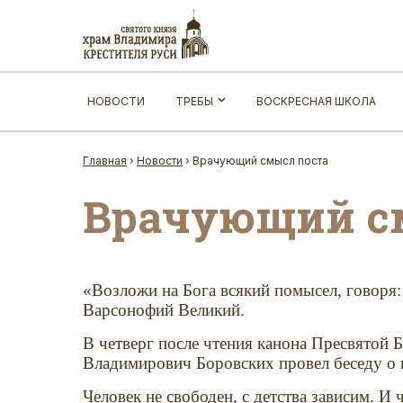
НОВОСТИ
ТРЕБЫ
ВОСКРЕСНАЯ ШКОЛА
Главная
›
Новости
›
Врачующий смысл поста
Врачующий с
«Возложи на Бога всякий помысел, говоря:
Варсонофий Великий.
В четверг после чтения канона Пресвятой 
Владимирович Боровских провел беседу о 
Человек не свободен, с детства зависим. 