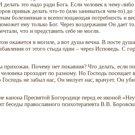
 делать это надо ради Бога. Если человек к чему-либо
ов привык делать что-то (или заниматься чем-то) до 
менам болезненная и всепоглощающая потребность и ве
 поможет ему только Бог. Через воздержание Он дает то
ечтали, что и представить себе не могли.
том окажется в могиле, а вот душа вечна. В посте душа
збавления от этого стыда один – через Исповедь. С г
 прихожан. Почему нет покаяния? Что делать, если по
 человека проходит по разному. Но Господь посещает в
 Господь не забыл нас, Он милует нас, врачует. Он у
ие канона Пресвятой Богородице перед ее иконой «Неу
одят беседы православного психотерапевта В.В. Боровс