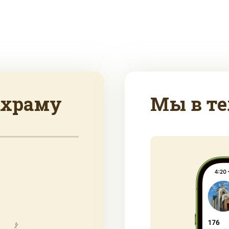
 храму
Мы в те