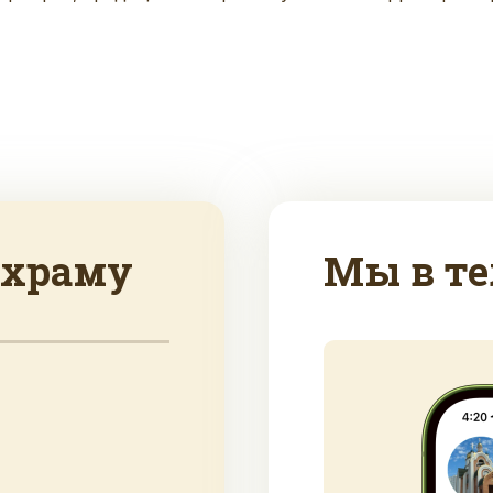
 храму
Мы в те