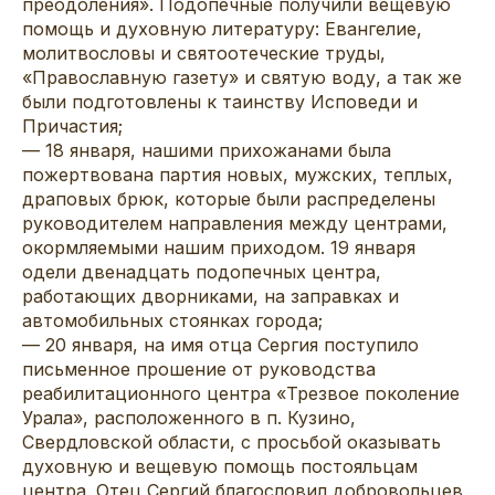
преодоления». Подопечные получили вещевую
помощь и духовную литературу: Евангелие,
молитвословы и святоотеческие труды,
«Православную газету» и святую воду, а так же
были подготовлены к таинству Исповеди и
Причастия;
— 18 января, нашими прихожанами была
пожертвована партия новых, мужских, теплых,
драповых брюк, которые были распределены
руководителем направления между центрами,
окормляемыми нашим приходом. 19 января
одели двенадцать подопечных центра,
работающих дворниками, на заправках и
автомобильных стоянках города;
— 20 января, на имя отца Сергия поступило
письменное прошение от руководства
реабилитационного центра «Трезвое поколение
Урала», расположенного в п. Кузино,
Свердловской области, с просьбой оказывать
духовную и вещевую помощь постояльцам
центра. Отец Сергий благословил добровольцев