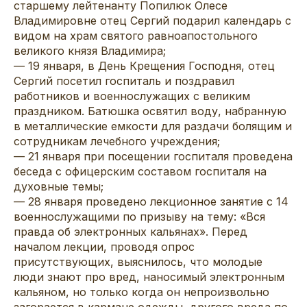
старшему лейтенанту Попилюк Олесе
Владимировне отец Сергий подарил календарь с
видом на храм святого равноапостольного
великого князя Владимира;
— 19 января, в День Крещения Господня, отец
Сергий посетил госпиталь и поздравил
работников и военнослужащих с великим
праздником. Батюшка освятил воду, набранную
в металлические емкости для раздачи болящим и
сотрудникам лечебного учреждения;
— 21 января при посещении госпиталя проведена
беседа с офицерским составом госпиталя на
духовные темы;
— 28 января проведено лекционное занятие с 14
военнослужащими по призыву на тему: «Вся
правда об электронных кальянах». Перед
началом лекции, проводя опрос
присутствующих, выяснилось, что молодые
люди знают про вред, наносимый электронным
кальяном, но только когда он непроизвольно
загорается в кармане одежды, другого вреда по