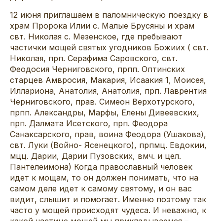
12 июня приглашаем в паломническую поездку в
храм Пророка Илии с. Малые Брусяны и храм
свт. Николая с. Мезенское, где пребывают
частички мощей святых угодников Божиих ( свт.
Николая, прп. Серафима Саровского, свт.
Феодосия Черниговского, прпп. Оптинских
старцев Амвросия, Макария, Исаакия 1, Моисея,
Иллариона, Анатолия, Анатолия, прп. Лаврентия
Черниговского, прав. Симеон Верхотурского,
прпп. Александры, Марфы, Елены Дивеевских,
прп. Далмата Исетского, прп. Феодора
Санаксарского, прав, воина Феодора (Ушакова),
свт. Луки (Войно- Ясенецкого), прпмц. Евдокии,
мцц. Дарии, Дарии Пузовских, вмч. и цел.
Пантелеимона) Когда православный человек
идет к мощам, то он должен понимать, что на
самом деле идет к самому святому, и он вас
видит, слышит и помогает. Именно поэтому так
часто у мощей происходят чудеса. И неважно, к
какой частице мощей мы прикладываемся –