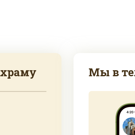
 храму
Мы в те