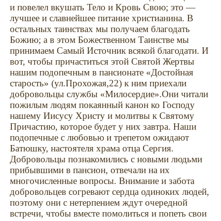
и повелел вкушать Тело и Кровь Свою; это —
лучшее и славнейшее питание христианина. В
остальных таинствах мы получаем благодать
Божию; а в этом Божественном Таинстве мы
принимаем Самый Источник всякой благодати. И
вот, чтобы причаститься этой Святой Жертвы
нашим подопечным в пансионате «Достойная
старость» (ул.Прохожая,22) к ним приехали
добровольцы службы «Милосердие».Они читали
пожилым людям покаянный канон ко Господу
нашему Иисусу Христу и молитвы к Святому
Причастию, которое будет у них завтра. Наши
подопечные с любовью и трепетом ожидают
Батюшку, настоятеля храма отца Сергия.
Добровольцы познакомились с новыми людьми
прибывшими в пансион, отвечали на их
многочисленные вопросы. Внимание и забота
добровольцев согревают сердца одиноких людей,
поэтому они с нетерпением ждут очередной
встречи, чтобы вместе помолиться и попеть свои