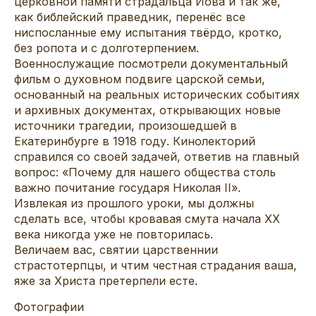
церковной памяти страдальца Иова и так же,
как библейский праведник, перенёс все
ниспосланные ему испытания твёрдо, кротко,
без ропота и с долготерпением.
Военнослужащие посмотрели документальный
фильм о духовном подвиге царской семьи,
основанный на реальных исторических событиях
и архивных документах, открывающих новые
источники трагедии, произошедшей в
Екатеринбурге в 1918 году. Кинолекторий
справился со своей задачей, ответив на главный
вопрос: «Почему для нашего общества столь
важно почитание государя Николая II».
Извлекая из прошлого уроки, мы должны
сделать все, чтобы кровавая смута начала XX
века никогда уже не повторилась.
Величаем вас, святии царственнии
страстотерпцы, и чтим честная страдания ваша,
яже за Христа претерпели есте.
Фотографии