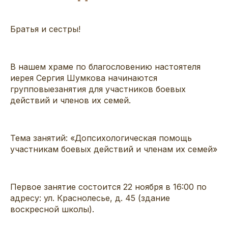
Братья и сестры!
В нашем храме
по благословению настоятеля
иерея Сергия Шумкова
н
ач
инаются
групповы
е
заняти
я
для участников боевых
действий и член
ов
их семей.
Тема
занятий
: «
Допсихологическая
помощь
участникам боевых действий и членам их семей»
Первое занятие состоится
22
ноября
в 16
:
00 по
адресу: ул. Краснолесье,
д.
45
(здание
воскресной школы).